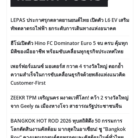
LEPAS ประกาศรุกตลาดยานยนต์ไทย เปิดตัว L6 EV เสริม
ทัพตลาดรถไฟฟ้า ยกระดับการเดินทางแห่งอนาคต
ฮีโน่เปิดตัว Hino FC Dominator Euro 5 จบ ครบ คุ้มทุก
มิติของมืออาชีพ พร้อมขับเคลื่อนทุกธุรกิจประเทศไทย
เพอร์ฟอร์แมนซ์ มอเตอร์ส กวาด 4 รางวัลใหญ่ ตอกย้ำ
ความสำเร็จในการขับเคลื่อนธุรกิจด้วยพลังแห่งแนวคิด
Customer-First
ZEEKR TPM เจริญนคร ผงาดเวทีโลก! คว้า 2 รางวัลใหญ่
จาก Geely ณ เมืองหางโจว สาธารณรัฐประชาชนจีน
BANGKOK HOT ROD 2026 ทุบสถิติดึง 50 กรรมการ
โลกตัดสินงานคัสต้อม มากสุดในอาเซียน! ชู “Bangkok
Boy” ควงแขนรถยนต์ฮอทรอดและคัสต้อมไบค์ทั่วไทย