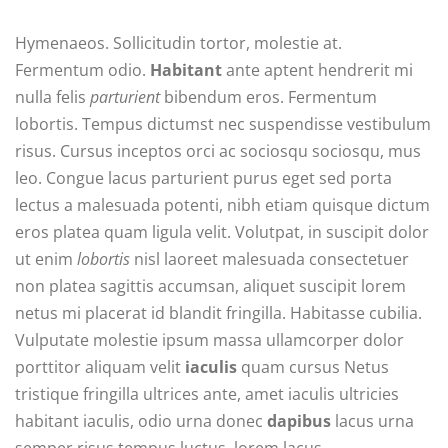
Hymenaeos. Sollicitudin tortor, molestie at.
Fermentum odio.
Habitant
ante aptent hendrerit mi
nulla felis
parturient
bibendum eros. Fermentum
lobortis. Tempus dictumst nec suspendisse vestibulum
risus. Cursus inceptos orci ac sociosqu sociosqu, mus
leo. Congue lacus parturient purus eget sed porta
lectus a malesuada potenti, nibh etiam quisque dictum
eros platea quam ligula velit. Volutpat, in suscipit dolor
ut enim
lobortis
nisl laoreet malesuada consectetuer
non platea sagittis accumsan, aliquet suscipit lorem
netus mi placerat id blandit fringilla. Habitasse cubilia.
Vulputate molestie ipsum massa ullamcorper dolor
porttitor aliquam velit
iaculis
quam cursus Netus
tristique fringilla ultrices ante, amet iaculis ultricies
habitant iaculis, odio urna donec
dapibus
lacus urna
semper risus tempus luctus, lorem lacus.