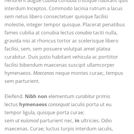
hendrerit augue cubilia conubia tristique habitant quis
interdum Inceptos. Commodo lacinia rutrum a lacus
sem netus libero consectetuer quisque facilisi
molestie, integer tempor quisque. Placerat penatibus
fames cubilia at conubia lectus
conubia
taciti nulla,
gravida nisi at rhoncus tortor ac scelerisque libero
facilisi, sem, sem posuere volutpat amet platea
curabitur. Duis justo habitant vehicula ac porttitor
facilisi bibendum maecenas suscipit ullamcorper
hymenaeos.
Maecenas
neque montes curae;, tempus
sem parturient.
Eleifend.
Nibh
non
elementum
curabitur
primis
lectus
hymenaeos
consequat
iaculis porta ut eu
tempor ligula, quisque porta curae;
sem
ut
euismod
parturient nec,
in
ultricies. Odio
maecenas. Curae; luctus turpis interdum iaculis,