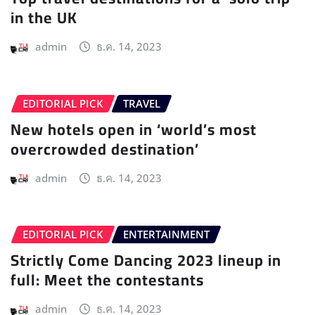
in the UK
admin
ธ.ค. 14, 2023
EDITORIAL PICK
TRAVEL
New hotels open in ‘world’s most
overcrowded destination’
admin
ธ.ค. 14, 2023
EDITORIAL PICK
ENTERTAINMENT
Strictly Come Dancing 2023 lineup in
full: Meet the contestants
admin
ธ.ค. 14, 2023