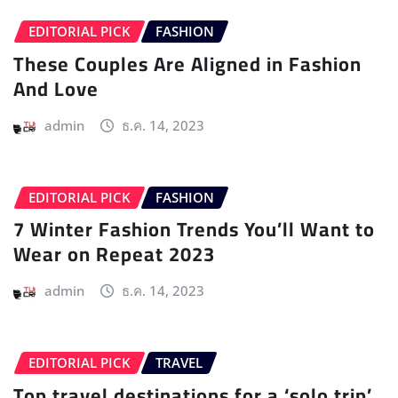
EDITORIAL PICK
FASHION
These Couples Are Aligned in Fashion
And Love
admin
ธ.ค. 14, 2023
EDITORIAL PICK
FASHION
7 Winter Fashion Trends You’ll Want to
Wear on Repeat 2023
admin
ธ.ค. 14, 2023
EDITORIAL PICK
TRAVEL
Top travel destinations for a ‘solo trip’