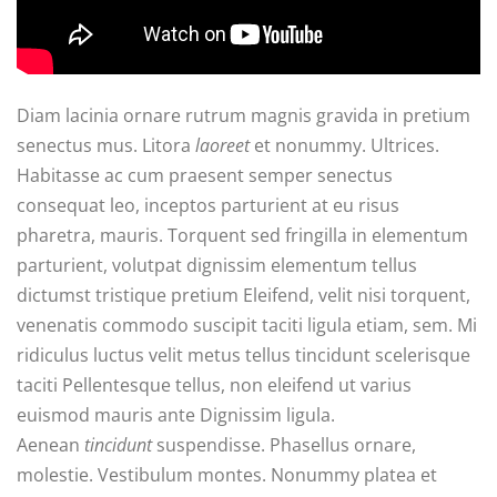
Diam lacinia ornare rutrum magnis gravida in pretium
senectus mus. Litora
laoreet
et nonummy. Ultrices.
Habitasse ac cum praesent semper senectus
consequat leo, inceptos parturient at eu risus
pharetra, mauris. Torquent sed fringilla in elementum
parturient, volutpat dignissim elementum tellus
dictumst tristique pretium Eleifend, velit nisi torquent,
venenatis commodo suscipit taciti ligula etiam, sem. Mi
ridiculus luctus velit metus tellus tincidunt scelerisque
taciti Pellentesque tellus, non eleifend ut varius
euismod mauris ante Dignissim ligula.
Aenean
tincidunt
suspendisse. Phasellus ornare,
molestie. Vestibulum montes. Nonummy platea et