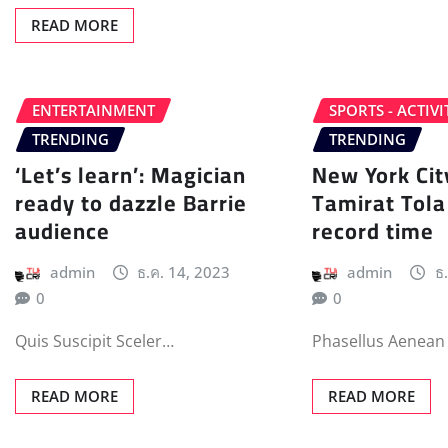
READ MORE
ENTERTAINMENT
SPORTS - ACTIVI
TRENDING
TRENDING
‘Let’s learn’: Magician
New York Cit
ready to dazzle Barrie
Tamirat Tola
audience
record time
admin
ธ.ค. 14, 2023
admin
ธ
0
0
Quis Suscipit Sceler…
Phasellus Aenean
READ MORE
READ MORE