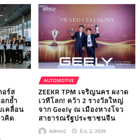
AUTOMOTIVE
ZEEKR TPM เจริญนคร ผงาด
ตอร์ส
เวทีโลก! คว้า 2 รางวัลใหญ่
ตอกย้ำ
จาก Geely ณ เมืองหางโจว
เคลื่อน
สาธารณรัฐประชาชนจีน
นวคิด
Admin2
มิ.ย. 2, 2026
6