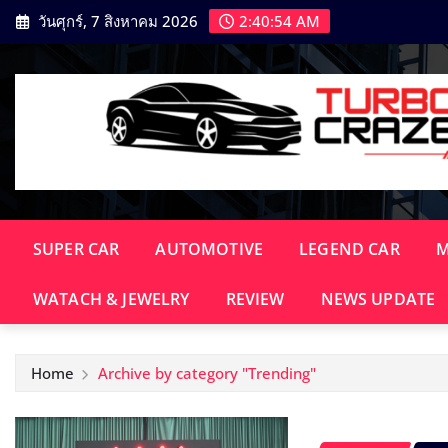
Skip
วันศุกร์, 7 สิงหาคม 2026
2:40:55 AM
to
content
SUPER CAR
AUTOMOTIVE
LEGEND CAR
M
WATACH & JEWELRY
REVIEW
NEWS UPDATE​
Home
Archive by category "Trending"