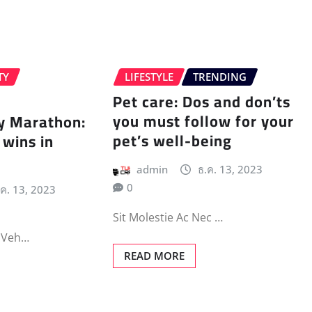
TY
LIFESTYLE
TRENDING
Pet care: Dos and don’ts
you must follow for your
y Marathon:
pet’s well-being
 wins in
admin
ธ.ค. 13, 2023
0
.ค. 13, 2023
Sit Molestie Ac Nec …
 Veh…
READ MORE