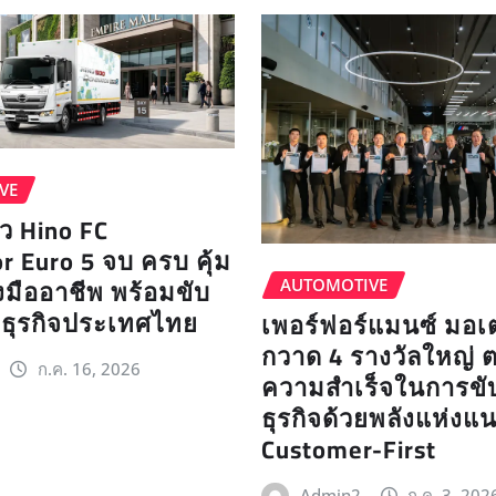
VE
ัว Hino FC
r Euro 5 จบ ครบ คุ้ม
งมืออาชีพ พร้อมขับ
AUTOMOTIVE
ุกธุรกิจประเทศไทย
เพอร์ฟอร์แมนซ์ มอเ
กวาด 4 รางวัลใหญ่ 
ก.ค. 16, 2026
ความสำเร็จในการขับ
ธุรกิจด้วยพลังแห่งแ
Customer-First
Admin2
ก.ค. 3, 202